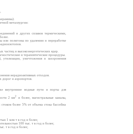
.
керамика).
етной металлургии:
соединений и других сплавов термическими,
более.
ты или полигоны по удалению и переработке
радиоизотопов.
х частиц и высокоэнергетических ядер.
гностические и терапевтические процедуры.
 утилизации, уничтожения и захоронения
онения нерадиоактивных отходов.
х дорог и аэропортов.
же внутренние водные пути и порты для
2
ости 2 км
и более, магистральные каналы,
стоком более 5% от объема стока бассейна
ью 1 млн т в год и более;
ельностью 100 тыс. т в год и более;
с. т в год и более;