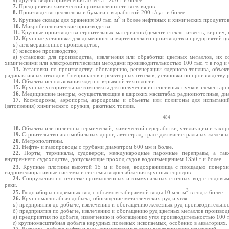
7.
Предприятия химической промышленности всех видов.
8.
Производство целлюлозы и бумаги с выработкой 200 т/сут. и более.
3
9.
Крупные склады для хранения 50 тыс. м
и более нефтяных и химических продуктов
10.
Микробиологические производства.
11.
Крупные производства строительных материалов (цемент, стекло, известь, кирпич, 
12.
Крупные установки для доменного и мартеновского производств и предприятий цв
а
) агломерационное производство;
б
) коксовое производство;
в
) установки для производства, извлечения или обработки цветных металлов, их 
химическими или электролитическими методами производительностью 100 тыс. т в год и 
13.
Установки по производству, обогащению, регенерации ядерного топлива, объек
радиоактивных отходов, боеприпасов и реакторных отсеков; установки по производству 
14.
Объекты использования ядерно-взрывной технологии.
15.
Крупные ускорительные комплексы для получения интенсивных пучков элементарны
16.
Медицинские центры, осуществляющие в широких масштабах радиоизотопные, диа
17.
Космодромы, аэропорты, аэродромы и объекты или полигоны для испытаний,
(затопления) химического оружия, ракетных топлив.
484
18.
Объекты или полигоны термической, химической переработки, утилизации и захор
19.
Строительство автомобильных дорог, автострад, трасс для магистральных железны
20.
Метрополитены.
21.
Нефте- и газопроводы с трубами диаметром 600 мм и более.
22.
Порты, терминалы, судоверфи, международные паромные переправы, а так
внутреннего судоходства, допускающие проход судов водоизмещением 1350 т и более.
23.
Крупные плотины высотой 15 м и более, водохранилища с площадью поверхн
гидромелиоративные системы и системы водоснабжения крупных городов.
24.
Сооружения по очистке промышленных и коммунальных сточных вод с годовым 
реки.
3
25.
Водозаборы подземных вод с объемом забираемой воды 10 млн м
в год и более.
26.
Крупномасштабная добыча, обогащение металлических руд и угля:
а
) предприятия до добыче, извлечению и обогащению железных руд производительност
б
) предприятия по добыче, извлечению и обогащению руд цветных металлов производит
в
) предприятия по добыче, извлечению и обогащению угля производительностью 100 ты
г
) крупномасштабная добыча нерудных полезных ископаемых, особенно в акваториях.
27.
Разведка, добыча нефти и газа, лицензируемые виды геологических изысканий.