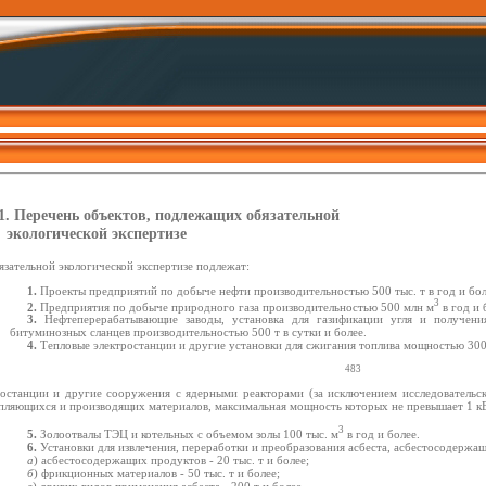
.1. Перечень объектов, подлежащих обязательной
экологической экспертизе
язательной экологической экспертизе подлежат:
1.
Проекты предприятий по добыче нефти производительностью 500 тыс. т в год и бол
3
2.
Предприятия по добыче природного газа производительностью 500 млн м
в год и 
3.
Нефтеперерабатывающие заводы, установка для газификации угля и получени
битуминозных сланцев производительностью 500 т в сутки и более.
4.
Тепловые электростанции и другие установки для сжигания топлива мощностью 300
483
ростанции и другие сооружения с ядерными реакторами (за исключением исследовательск
пляющихся и производящих материалов, максимальная мощность которых не превышает 1 кВ
3
5.
Золоотвалы ТЭЦ и котельных с объемом золы 100 тыс. м
в год и более.
6.
Установки для извлечения, переработки и преобразования асбеста, асбестосодержа
а
) асбестосодержащих продуктов - 20 тыс. т и более;
б
) фрикционных материалов - 50 тыс. т и более;
в
) других видов применения асбеста - 200 т и более.