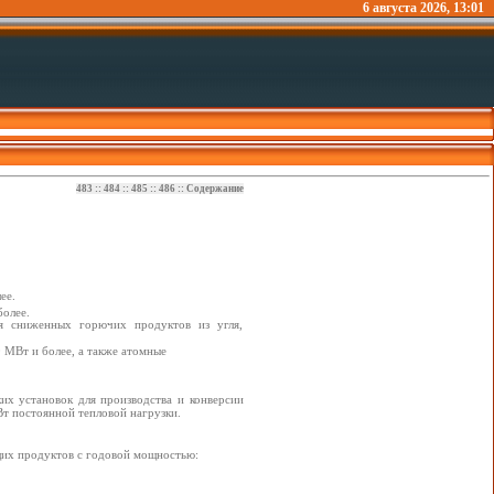
6 августа 2026, 13:01
483
::
484
::
485
::
486
::
Содержание
ее.
более.
я сниженных горючих продуктов из угля,
 МВт и более, а также атомные
их установок для производства и конверсии
т постоянной тепловой нагрузки.
щих продуктов с годовой мощностью: