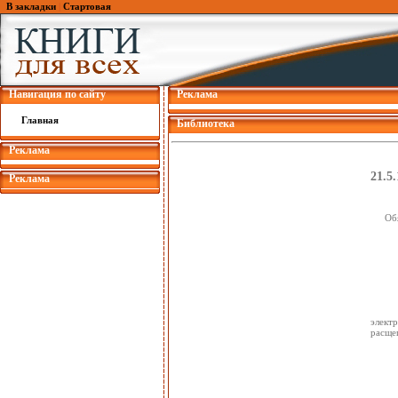
В закладки
|
Стартовая
Навигация по сайту
Реклама
Главная
Библиотека
Реклама
21.5
Реклама
Об
элект
расще