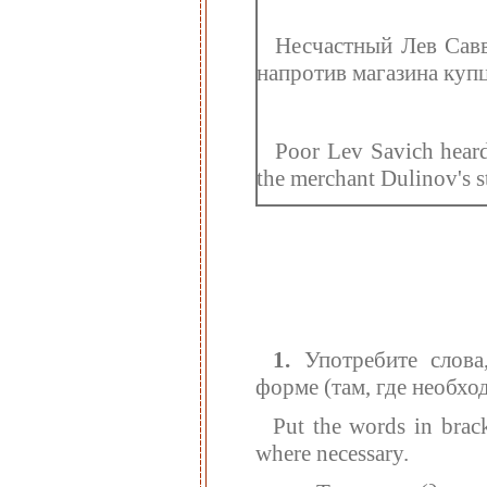
Несчастный Лев Савв
напротив магазина купц
Poor Lev Savich heard 
the merchant Dulinov's s
1.
Употребите слова,
форме (там, где необхо
Put the words in brack
where necessary.