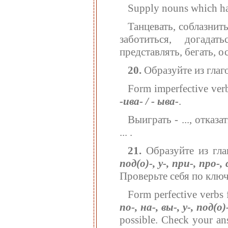
Supply nouns which hav
Танцевать, соблазнить
заботиться, догадать
представлять, бегать, о
20.
Образуйте из гла
Form imperfective verb
-ива- / - ыва-
.
Выиграть - ..., отказат
... .
21.
Образуйте из гл
под(о)-, у-, при-, про-, с
Проверьте себя по ключ
Form perfective verbs 
по-, на-, вы-, у-, под(о)-
possible. Check your an