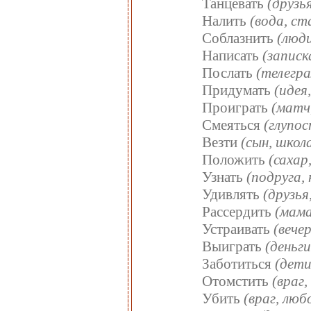
Танцевать
(друзь
Налить
(вода, ст
Соблазнить
(люд
Написать
(записк
Послать
(телегр
Придумать
(идея
Проиграть
(матч,
Смеяться
(глупо
Везти
(сын, школ
Положить
(сахар,
Узнать
(подруга,
Удивлять
(друзья
Рассердить
(мама
Устраивать
(вече
Выиграть
(деньг
Заботиться
(дети
Отомстить
(враг,
Убить
(враг, лю