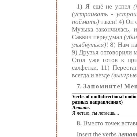
1) Я ещё не успел
(
(устраивать - устрои
поймать)
такси! 4) Он
Музыка закончилась, 
Саввич передумал
(уби
улыбнуться)
! 8) Нам н
9) Друзья отговорили 
Стол уже готов к при
салфетки. 11) Переста
всегда и везде
(выигрыв
7.
Запомните
!
Mem
Verbs of multidirectional moti
разных направлениях)
Летать
Я летаю, ты летаешь...
8.
Вместо точек встав
Insert the verbs
летат