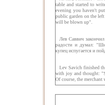
table and started to writ
evening you haven't put
public garden on the lef
will be blown up".
Лев Саввич закончил
радости и думал: "Ши
купец испугается и пой
Lev Savich finished th
with joy and thought: "
Of course, the merchant 