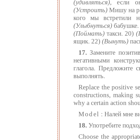
(удивляться)
, если 
(Устроить)
Мишу на ра
кого мы встретили 
(Улыбнуться)
бабушке.
(Поймать)
такси. 20)
(
ящик. 22)
(Вынуть)
пас
17.
Замените позитив
негативными конструк
глагола. Предложите с
выполнять.
Replace the positive s
constructions, making su
why a certain action shou
Model
: Налей мне ви
18.
Употребите подход
Choose the appropriat