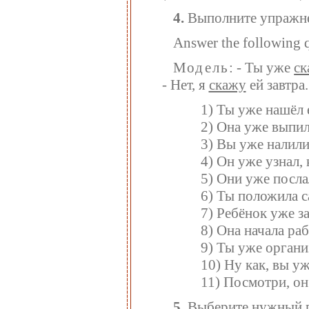
4.
Выполните упражне
Answer the following q
Модель
: - Ты уже
ск
- Нет, я
скажу
ей завтра.
1) Ты уже нашёл 
2) Она уже выпил
3) Вы уже налили
4) Он уже узнал,
5) Они уже посла
6) Ты положила с
7) Ребёнок уже з
8) Она начала ра
9) Ты уже органи
10) Ну как, вы у
11) Посмотри, о
5.
Выберите нужный г