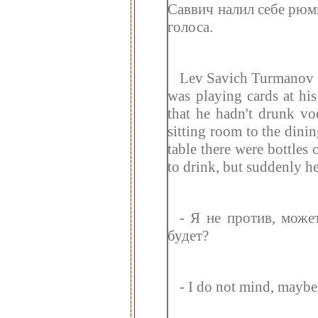
Саввич налил себе рюмк
голоса.
Lev Savich Turmanov h
was playing cards at hi
that he hadn't drunk v
sitting room to the din
table there were bottles
to drink, but suddenly h
- Я не против, может
будет?
- I do not mind, maybe 