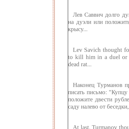
Лев Саввич долго ду
на дуэли или положит
крысу...
Lev Savich thought fo
to kill him in a duel or
dead rat...
Наконец Турманов пр
писать письмо: "Купцу
положите двести рубле
саду налево от беседки
At last, Turmanov thou