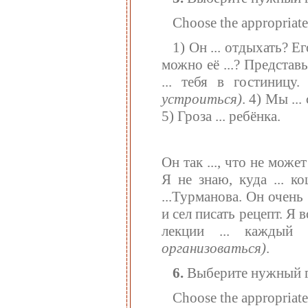
Choose the appropriate
1) Он ... отдыхать? Ег
можно её ...? Представь 
... тебя в гостиниц
устроиться)
. 4) Мы ..
5) Гроза ... ребёнка.
Он так ..., что не може
Я не знаю, куда ... к
...Турманова. Он очень .
и сел писать рецепт. Я во
лекции ... каждый
организоваться)
.
6.
Выберите нужный гл
Choose the appropriate