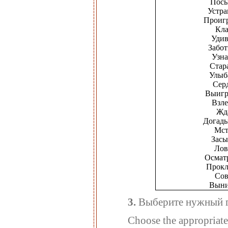
Посы
Устра
Проиг
Кла
Удив
Забот
Узна
Стар
Улыб
Сер
Выигр
Взле
Жд
Догады
Мст
Засы
Лов
Осмат
Прокл
Сов
Выни
3.
Выберите нужный г
Choose the appropriate