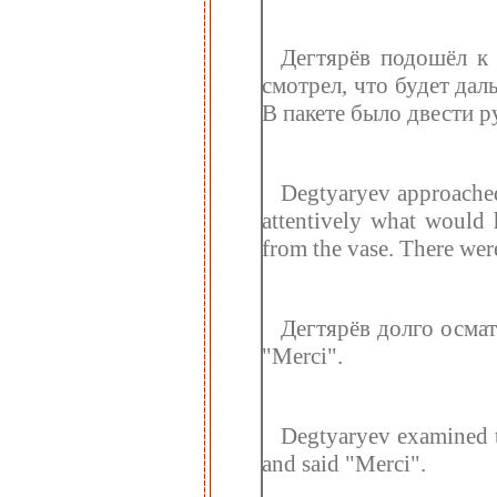
Дегтярёв подошёл к 
смотрел, что будет дал
В пакете было двести р
Degtyaryev approached
attentively what would
from the vase. There wer
Дегтярёв долго осмат
"Merci".
Degtyaryev examined th
and said "Merci".