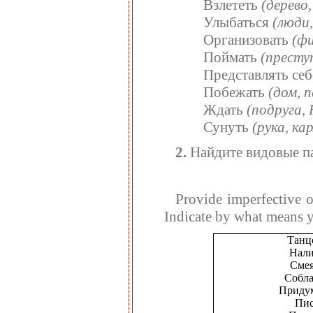
Взлететь
(дерево
Улыбаться
(люди,
Организовать
(фи
Поймать
(престу
Представлять се
Побежать
(дом, п
Ждать
(подруга,
Сунуть
(рука, ка
2.
Найдите видовые па
Provide imperfective or
Indicate by what means 
Танц
Нали
Смея
Собла
Приду
Пис