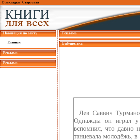
В закладки
|
Стартовая
Навигация по сайту
Реклама
Главная
Библиотека
Реклама
Реклама
Лев Саввич Турмано
Однажды он играл у 
вспомнил, что давно н
танцевала молодёжь, в 