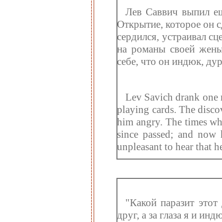
Лев Саввич выпил ещ
Открытие, которое он с
сердился, устраивал сц
на романы своей жены
себе, что он индюк, дур
Lev Savich drank one 
playing cards. The disco
him angry. The times wh
since passed; and now h
unpleasant to hear that h
"Какой паразит этот 
друг, а за глаза я и индю