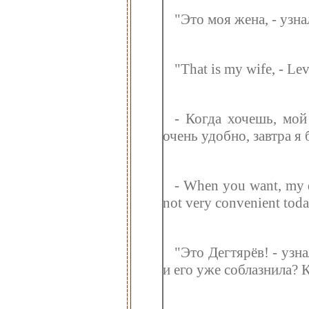
"Это моя жена, - узна
"That is my wife, - Le
- Когда хочешь, мой 
очень удобно, завтра я 
- When you want, my dea
not very convenient today
"Это Дегтярёв! - узн
и его уже соблазнила? 