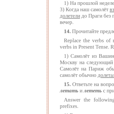
1) На прошлой недел
3) Когда наш самолёт
в
долетели
до Праги без 
вечер.
14.
Прочитайте предл
Replace the verbs of 
verbs in Present Tense. 
1) Самолёт из Ваши
Москву на следующий
Самолёт на Париж о
самолёт обычно
долета
15.
Ответьте на вопро
летать
и
лететь
с пр
Answer the followin
prefixes.