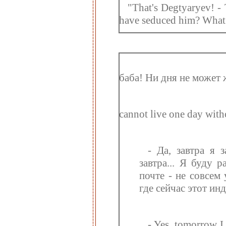
"That's Degtyaryev! - 
have seduced him? What 
баба! Ни дня не может 
cannot live one day witho
- Да, завтра я 
завтра... Я буду 
почте - не совсем
где сейчас этот ин
- Yes, tomorrow I 