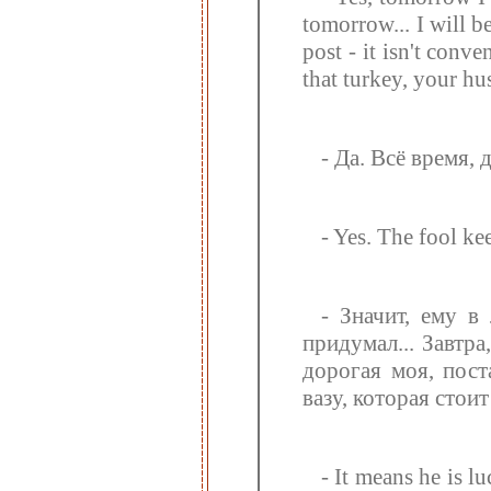
tomorrow... I will b
post - it isn't conve
that turkey, your hu
- Да. Всё время,
- Yes. The fool kee
- Значит, ему в
придумал... Завтра
дорогая моя, пост
вазу, которая стоит
- It means he is 