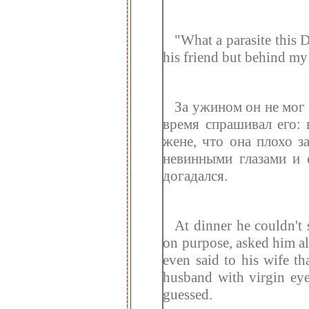
"What a parasite this D
his friend but behind my 
За ужином он не мог 
время спрашивал его: 
жене, что она плохо з
невинными глазами и 
догадался.
At dinner he couldn't
on purpose, asked him a
even said to his wife th
husband with virgin eye
guessed.