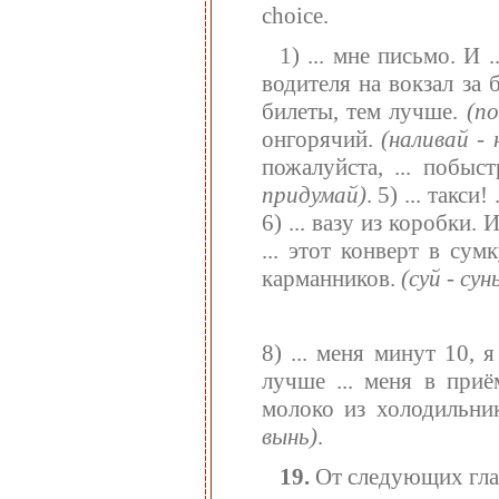
choice.
1) ... мне письмо. И 
водителя на вокзал за 
билеты, тем лучше.
(п
онгорячий.
(наливай - 
пожалуйста, ... побыс
придумай)
. 5) ... такс
6) ... вазу из коробки.
... этот конверт в сум
карманников.
(суй - сун
8) ... меня минут 10,
лучше ... меня в при
молоко из холодильник
вынь)
.
19.
От следующих гла