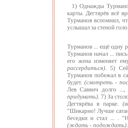
1) Однажды Турманов 
карты. Дегтярёв всё вр
Турманов вспомнил, что
услышал за стеной голо
Турманов ... ещё одну
Турманов начал ... пис
его жена изменяет ем
рассердиться)
. 5) Се
Турманов побежал в сад
будет.
(смотреть - по
Лев Саввич долго ...,
придумать)
. 7) За сто
Дегтярёва в парке.
(
"Шикарно! Лучше сатана
беседки и стал ... . 
(ждать - подождать)
.