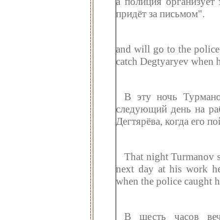
а полиция организует 
придёт за письмом".
and will go to the polic
catch Degtyaryev when he
В эту ночь Турмано
следующий день на раб
Дегтярёва, когда его п
That night Turmanov sl
next day at his work h
when the police caught 
В шесть часов веч