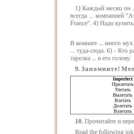
1) Каждый месяц он ..
всегда ... компанией "
France". 4) Надо купить
В комнате ... много му
... туда-сюда. 6) - Кто
тарелка ... в его голову.
9.
Запомните
!
Mem
Imperfect
Прилетать
Улетать
Вылетать
Влетать
Долетать
Взлетать
10.
Прочитайте и пере
Read the following joke 