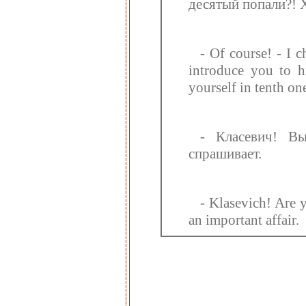
десятый попали?! Х
- Of course! - I c
introduce you to 
yourself in tenth on
- Класевич! В
спрашивает.
- Klasevich! Are 
an important affair.