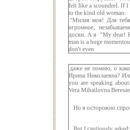
felt like a scoundrel. I
to the kind old woman:
"Милая моя! Для теб
огромное, незабывае
доски. А я
"My dear! F
man is a huge momentous 
don't even
даже не помню, о как
Ирина Николаевна? Ил
you are speaking about
Vera Mihailovna Beresa
Но я осторожно спро
But I cautiously asked: