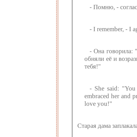
- Помню, - соглас
- I remember, - I 
- Она говорила: 
обняли её и возраз
тебя!"
- She said: "Yo
embraced her and pr
love you!"
Старая дама заплакала