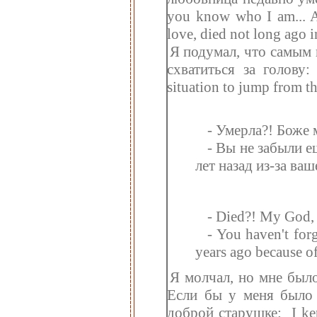
you know who I am... A
love, died not long ago 
Я подумал, что самым 
схватиться за голову
situation to jump from t
- Умерла?! Боже 
- Вы не забыли е
лет назад из-за ва
- Died?! My God, t
- You haven't for
years ago because of
Я молчал, но мне было
Если бы у меня было 
доброй старушке:
I ke