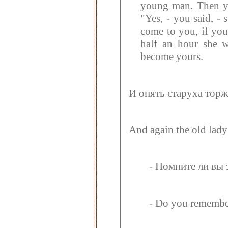
young man. Then yo
"Yes, - you said, - 
come to you, if you
half an hour she w
become yours.
И опять старуха торж
And again the old lady
- Помните ли вы 
- Do you remember