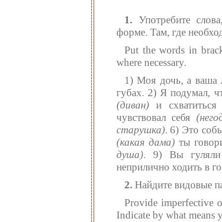
1.
Употребите слова,
форме. Там, где необхо
Put the words in brack
where necessary.
1) Моя дочь, а ваша
губах. 2) Я подумал, 
(диван)
и схватитьс
чувствовал себя
(него
старушка)
. 6) Это со
(какая дама)
ты говори
душа)
. 9) Вы гулял
неприлично ходить в г
2.
Найдите видовые па
Provide imperfective or
Indicate by what means 