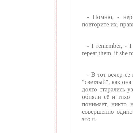
- Помню, - нер
повторите их, прав
- I remember, - I
repeat them, if she t
- В тот вечер е
"светлый", как она
долго старались у
обняли её и тихо 
понимает, никто 
совершенно одинок
это я.