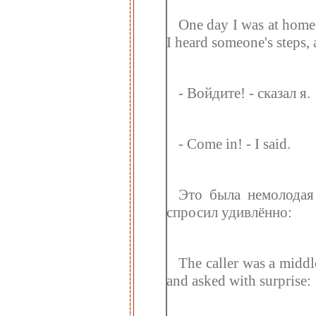
One day I was at home l
I heard someone's steps
- Войдите! - сказал я.
- Come in! - I said.
Это была немолодая
спросил удивлённо:
The caller was a midd
and asked with surprise: