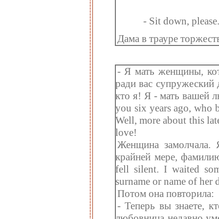
- Sit down, please
Дама в трауре торжест
- Я мать женщины, ко
ради вас супружеский д
кто я! Я - мать вашей
you six years ago, who b
Well, more about this la
love!
Женщина замолчала. Я
крайней мере, фамилию
fell silent. I waited s
surname or name of her da
Потом она повторила:
- Теперь вы знаете, кт
любовница недавно уме