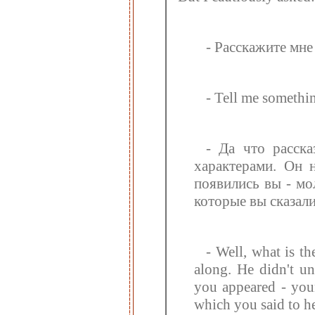
- Расскажите мне
- Tell me somethin
- Да что расска
характерами. Он 
появились вы - мо
которые вы сказал
- Well, what is t
along. He didn't un
you appeared - you
which you said to h