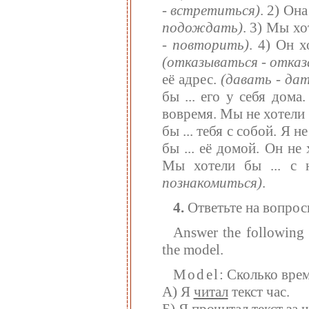
- встретиться)
. 2) Она
подождать)
. 3) Мы хот
- повторить)
. 4) Он х
(отказываться - отказ
её адрес.
(давать - дат
бы ... его у себя дома
вовремя. Мы не хотели б
бы ... тебя с собой. Я не
бы ... её домой. Он не 
Мы хотели бы ... с 
познакомиться)
.
4.
Ответьте на вопрос
Answer the following q
the model.
Model
: Сколько вре
А) Я
читал
текст час.
Б) Я
прочитал
текст за ч