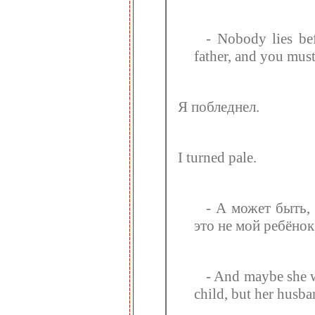
- Nobody lies bef
father, and you must
Я побледнел.
I turned pale.
- А может быть,
это не мой ребёнок
- And maybe she w
child, but her husba