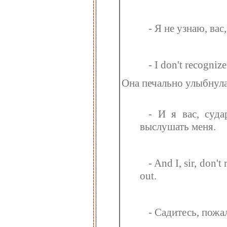
- Я не узнаю, вас
- I don't recogniz
Она печально улыбнул
- И я вас, суд
выслушать меня.
- And I, sir, don'
out.
- Садитесь, пожа