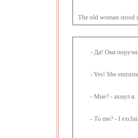
The old woman stood u
- Да! Она поручи
- Yes! She entruste
- Мне? - ахнул я.
- To me? - I excla