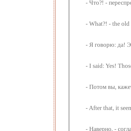
- Что?! - пересп
- What?! - the ol
- Я говорю: да! Э
- I said: Yes! Thos
- Потом вы, кажет
- After that, it se
- Наверно, - согл