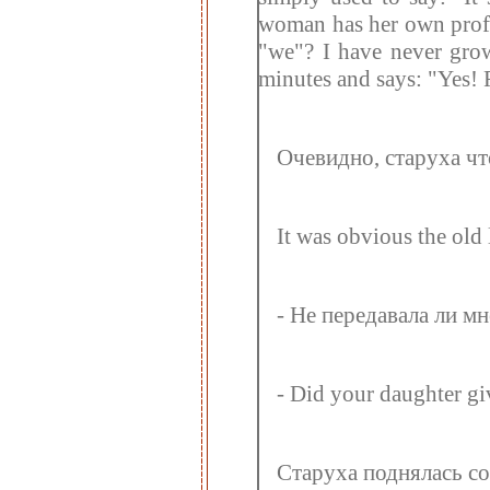
woman has her own profe
"we"? I have never gro
minutes and says: "Yes! 
Очевидно, старуха чт
It was obvious the old
- Не передавала ли м
- Did your daughter gi
Старуха поднялась со