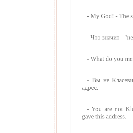
- My God! - The st
- Что значит - "не
- What do you me
- Вы не Класеви
адрес.
- You are not Kl
gave this address.