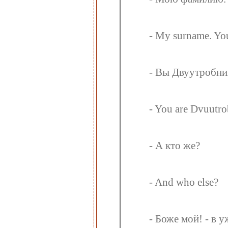
- My surname. Yo
- Вы Двуутробни
- You are Dvuutr
- А кто же?
- And who else?
- Боже мой! - в у