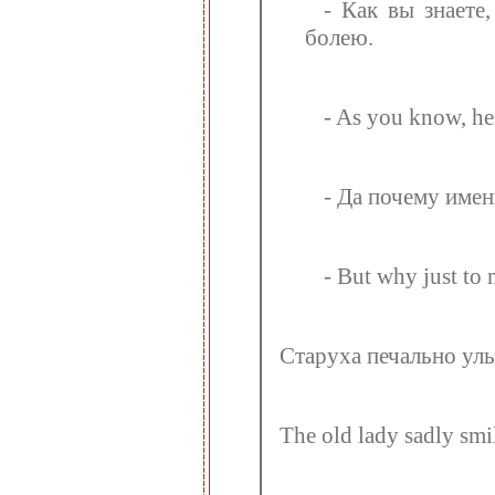
- Как вы знаете
болею.
- As you know, her
- Да почему име
- But why just to 
Старуха печально ул
The old lady sadly smi