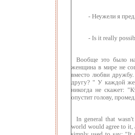
- Неужели я пред
- Is it really possi
Вообще это было на
женщина в мире не сог
вместо любви дружбу.
другу? " У каждой же
никогда не скажет: "К
опустит голову, промед
In general that wasn'
world would agree to it, 
simply used to say: "I