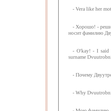
- Vera like her mo
- Хорошо! - реши
носит фамилию Дв
- O'kay! - I said 
surname Dvuutrobn
- Почему Двуутро
- Why Dvuutrobnik
- Мою фамилию. 