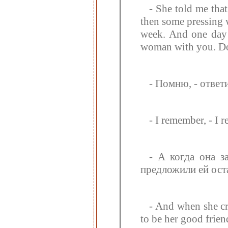
- She told me that
then some pressing 
week. And one day 
woman with you. Do 
- Помню, - ответ
- I remember, - I 
- А когда она з
предложили ей ост
- And when she cr
to be her good frien