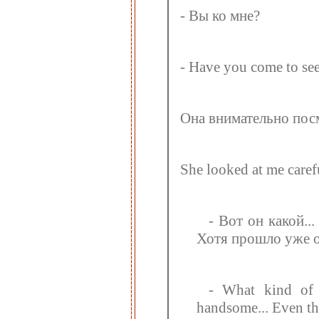
- Вы ко мне?
- Have you come to se
Она внимательно посм
She looked at me caref
- Вот он какой...
Хотя прошло уже о
- What kind of a
handsome... Even th