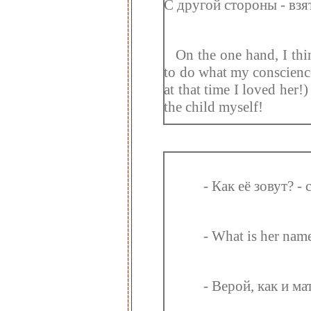
С другой стороны - взят
On the one hand, I thi
to do what my conscienc
at that time I loved her!
the child myself!
- Как её зовут? - 
- What is her name
- Верой, как и ма