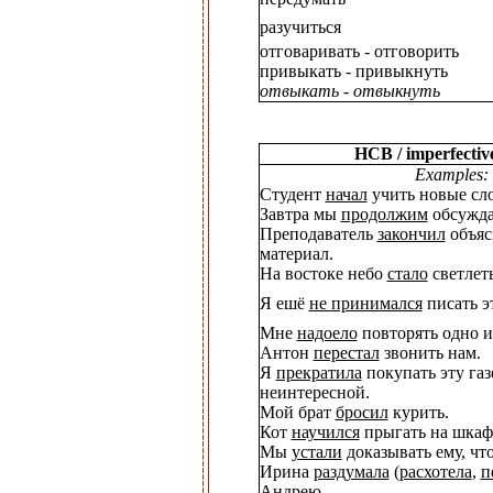
разучиться
отговаривать - отговорить
привыкать - привыкнуть
отвыкать - отвыкнуть
НСВ / imperfectiv
Examples:
Студент
начал
учить новые сло
Завтра мы
продолжим
обсужда
Преподаватель
закончил
объяс
материал.
На востоке небо
стало
светлеть
Я ешё
не принимался
писать э
Мне
надоело
повторять одно и
Антон
перестал
звонить нам.
Я
прекратила
покупать эту газе
неинтересной.
Мой брат
бросил
курить.
Кот
научился
прыгать на шкаф
Мы
устали
доказывать ему, что
Ирина
раздумала
(
расхотела
,
п
Андрею.