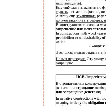
надо выходить
).
Ему ещё
сдавать
экзамен по ф
сдавать
экзамен по физике, но 
Антону ещё
заканчивать
рефер
должен заканчивать
реферат, н
В конструкциях со словом
нел
запрещение или нежелательн
In constructions with word
нельз
prohibition or undesirability o
action
.
Examples:
Этот шкаф
нельзя открывать
. 
Нельзя переходить
Эту улицу н
запрещено.
НСВ / imperfectiv
В отрицательных конструкция
(в значении
отрицание необхо
или запрещение действия
).
In negative constructions with w
meaning
to deny the obligation 