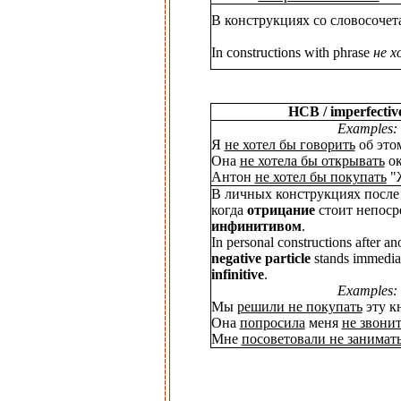
В конструкциях со словосоче
In constructions with phrase
не х
НСВ / imperfectiv
Examples:
Я
не хотел бы говорить
об этом
Она
не хотела бы открывать
ок
Антон
не хотел бы покупать
"
В личных конструкциях после 
когда
отрицание
стоит непоср
инфинитивом
.
In personal constructions after a
negative particle
stands immedia
infinitive
.
Examples:
Мы
решили не покупать
эту к
Она
попросила
меня
не звони
Мне
посоветовали не занимат