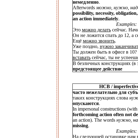
немедленно
.
Afterwords
можно, нужно, над
possibility, necessity, obligation
an action immediately
.
Examples:
Это
можно делать
сейчас. Нач
Он не ложится спать до 12, а с
Ещё
можно звонить
.
Уже поздно,
нужно заканчиват
Ты должен быть в офисе в 10?
вставать
сейчас, ты не успеешь
В безличных конструкциях (в 
предстоящее действие
НСВ / imperfectiv
часто нежелательно для субъ
таких конструкциях слова
нуж
опускаются
.
In impersonal constructions (wit
forthcoming action often not de
an action). The words
нужно, на
missing
.
Examples:
На следующей остановке нам