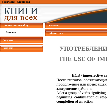
В закладки
|
Стартовая
Навигация по сайту
Реклама
Главная
Библиотека
Реклама
УПОТРЕБЛЕНИ
Реклама
THE USE OF I
HCB / imperfective as
После глаголов, обозначающи
продолжение
или
прекращен
завершение
действия.
After a group of verbs signifying 
beginning, continuation or sto
completion
of an action.