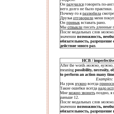
Он
разучился
говорить по-англ
него долго не было практики.
Почему-то я
разлюбила
смотре
Друзья
отговорили
меня покупа
Он
привык
вставать рано.
Мы
отвыкли
писать длинные 
После модальных слов
можно,
значении
возможность, необх
обязательность, разрешение
действие много раз
.
НСВ / imperfectiv
After the words
можно, нужно,
meaning
possibility, necessity, 
to perform an action many tim
Examples:
На урок
нужно
всегда
приноси
Такие ошибки всегда
надо исп
Мне
можно звонить
поздно, я 
раньше 12.
После модальных слов
можно,
значении
возможность, необх
обязательность, разрешение 