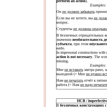
perform an action
).
Examples:
Он
не должен забывать
приним
Если вы не хотите, вы
не долж
вопрос.
Студенты
не должны опаздыва
В безличных отрицательных к
значении
необязательность д
субъекта
, при этом
опускаютс
надо
.
In impersonal constructions wit
action is not necessary
. The wo
missing.
Examples:
Мне
не вставать
завтра рано, з
выходной (= Мне
не нужно вс
Нам
не печатать
отчёт к пятниц
работа (= Нам
не надо печатат
НСВ / imperfectiv
В
безличных конструкциях с