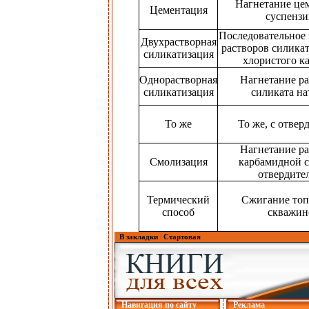
Нагнетание це
Цементация
суспенз
Последовательное 
Двухрастворная
растворов силикат
силикатизация
хлористого к
Однорастворная
Нагнетание ра
силикатизация
силиката на
То же
То же, с отвер
Нагнетание ра
Смолизация
карбамидной 
отвердите
Термический
Сжигание топ
способ
скважин
В закладки
|
Стартовая
Навигация по сайту
Реклама