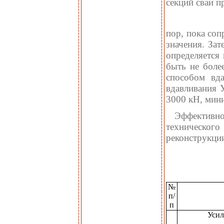
секций сваи п
пор, пока соп
значения. За
определяется
быть не боле
способом вда
вдавливания 
3000 кН, мини
Эффективнос
техническо
реконструкции
№
п/
п
Усил