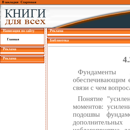
В закладки
|
Стартовая
Навигация по сайту
Реклама
Главная
Библиотека
Реклама
4
Реклама
Фундаменты 
обеспечивающим ег
связи с чем вопро
Понятие "усиле
моментов: усилен
подошвы фундам
дополнительных