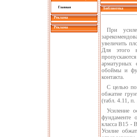
Главная
Библиотека
Реклама
Реклама
При уси
зарекомендов
увеличить пл
Для этого в
пропускаются
арматурных с
обоймы и фун
контакта.
С целью по
обжатие грун
(табл. 4.11, п. 
Усиление о
фундаменте о
класса В15 - 
Усилие обжат