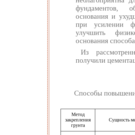
неблагоприятна д
фундаментов, о
основания и ухуд
при усилении фу
улучшить физико
основания способа
Из рассмотрен
получили цементац
Способы повышения
Метод
закрепления
Сущность м
грунта