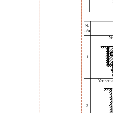
№
п/п
Ус
1
Усилени
2