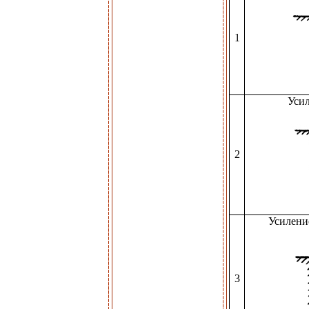
1
Усил
2
Усилени
3