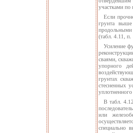
отвердевшим 
участками по 
Если прочн
грунта выше
продольными 
(табл. 4.11, п. 
Усиление ф
реконструкци
сваями, сква
упорного де
воздействующ
грунтах сква
стесненных у
уплотненного 
В табл. 4.
последовател
или железоб
осуществляе
специально 