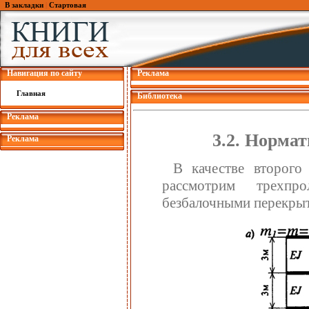
В закладки
|
Стартовая
Навигация по сайту
Реклама
Главная
Библиотека
Реклама
3.2. Норма
Реклама
В качестве второго
рассмотрим трехпр
безбалочными перекрыти