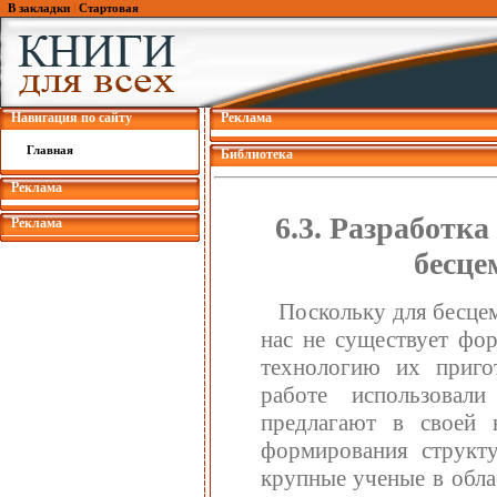
В закладки
|
Стартовая
Навигация по сайту
Реклама
Главная
Библиотека
Реклама
6.3. Разработк
Реклама
бесце
Поскольку для бесце
нас не существует фо
технологию их приго
работе использовал
предлагают в своей 
формирования структ
крупные ученые в обла