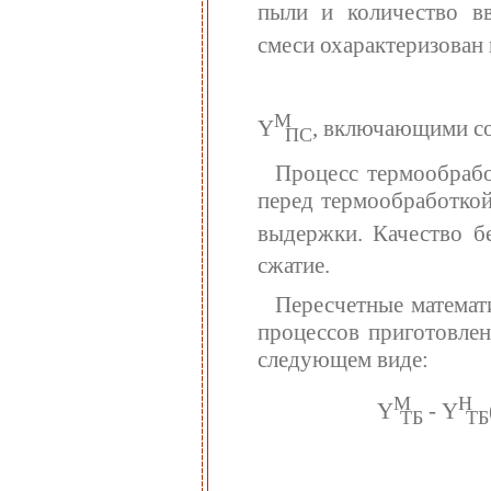
пыли и количество вв
смеси охарактеризован
М
Y
, включающими с
ПС
Процесс термообрабо
перед термообработкой
выдержки. Качество б
сжатие.
Пересчетные математ
процессов приготовле
следующем виде:
М
Н
Y
- Y
ТБ
ТБ