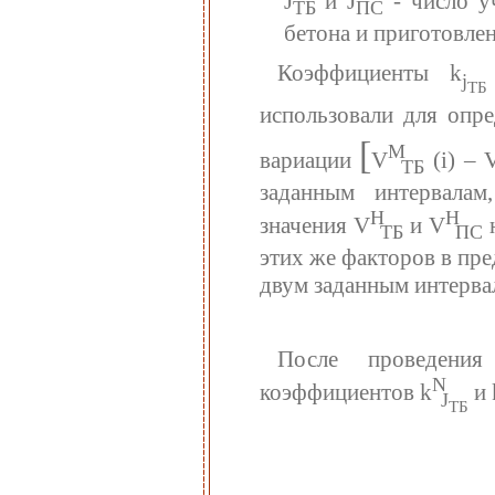
J
и J
- число у
ТБ
ПС
бетона и приготовлен
Коэффициенты k
j
ТБ
использовали для опр
[
М
вариации
V
(i) – 
ТБ
заданным интервалам
Н
Н
значения V
и V
н
ТБ
ПС
этих же факторов в пр
двум заданным интерва
После проведения 
N
коэффициентов k
и 
J
ТБ