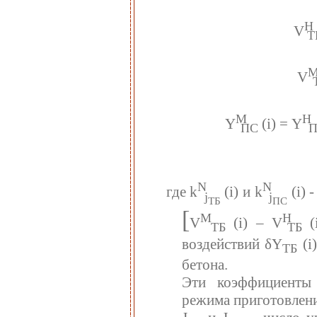
Н
V
Т
V
М
Н
Y
(i) = Y
ПС
П
N
N
где k
(i) и k
(i) 
j
j
ТБ
ПС
[
М
Н
V
(i) – V
(
ТБ
ТБ
воздействий δY
(i
TБ
бетона.
Эти коэффициенты 
режима приготовлени