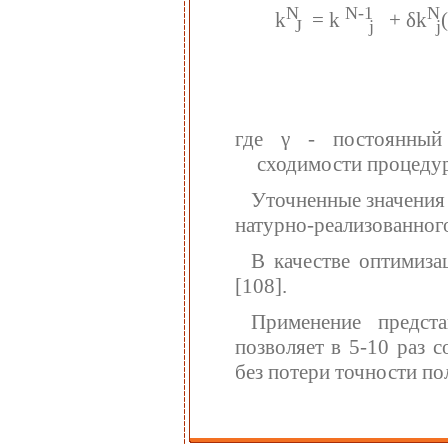
N
N-1
N
k
= k
+ δk
J
j
j
где γ - постоянный
сходимости процедур
Уточненные значения
натурно-реализованног
В качестве оптимиз
[108].
Применение предст
позволяет в 5-10 раз 
без потери точности по