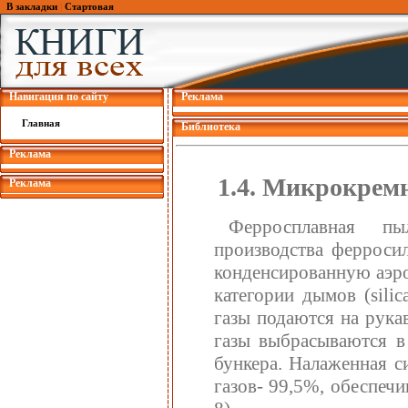
В закладки
|
Стартовая
Навигация по сайту
Реклама
Главная
Библиотека
Реклама
1.4. Микрокремн
Реклама
Ферросплавная пы
производства ферроси
конденсированную аэро
категории дымов (sili
газы подаются на рука
газы выбрасываются в
бункера. Налаженная с
газов- 99,5%, обеспеч