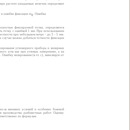
 при расчете ожидаемых величин определяют
т к ошибке фиксации
m
. Ошибка
ф
рхностью фиксируемой точки, определяется
ь точку с ошибкой 1 мм. При использовании
естности при небольшом ветре - до 3 - 5 мм.
ом случае можно добиться точности фиксации
трирования угломерного прибора и визирных
ого угла как при угловых измерениях, а на
Ошибку визирования (в гл. с), зависящую от
из-за внешних условий и особенно боковой
я производства разбивочных работ. Оценку
ответственно по формулам