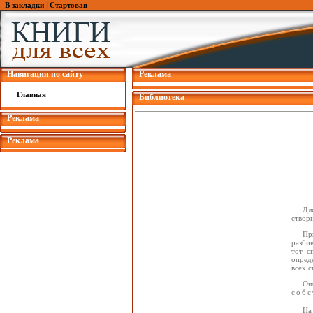
В закладки
|
Стартовая
Навигация по сайту
Реклама
Главная
Библиотека
Реклама
Реклама
Дл
створ
Пр
разби
тот с
опред
всех с
Ош
собс
На