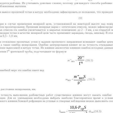
исх
водится разбивка. Их учитывать довольно сложно, поэтому для каждого способа разбивки
иближенные значения.
и выносе проектной точки в натуру необходимо зафиксировать ее положение, что приводи
233
ции в случае применения визирной цели, установленной на некоторой высоте над пове
бом проектирования. Применяя визирные марки с оптическим отвесом, можно зафиксироват
х отвесов эта ошибка увеличивается: в закрытых помещениях до 2 - 3 мм, а на открытой м
иксации точки в качестве визирной цели часто применяют карандаш, гвоздь, шпильку. В эт
а 0,5 - 1,0 мм.
и отложении проектных углов и задания проектного направления возникают ошибки цен
, а также ошибка визирования. Ошибки центрирования влияют не на точность откладываем
ение выносимой в натуру точки. Их влияние аналогично влиянию ошибок исходных данных. 
x
чения Г
зрительной трубы, подсчитывают по формуле
20’’
m’’
=
.
(16.1)
виз
x
Г
линейной мере эта ошибка имеет вид
m’’
S
виз
т
=
,
(16.2)
виз
ρ’’
 расстояние визирования, мм.
 точность выполнения разбивочных работ существенное влияние могут оказать ошибки 
кции. Для их уменьшения необходимо выбрать наиболее благоприятное время и услови
жного влияния боковой рефракции на угловые и створные наблюдения можно выполнить со
10,6·
P
S
ср
δ
=
dt
;
(16.3)
напр
ср
2