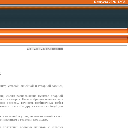
6 августа 2026, 12:36
233
::
234
::
235
::
Содержание
Т
К
ат, угловой, линейной и створной засечек,
ния, схемы расположения пунктов опорной
угих факторов. Целесообразнее использовать
вою очередь, точность разбивочных работ
няемого способа, другая является общей для
ектных линий и углов, называют
ошибками
о известным в геодезии формулам.
 в положении опорных пунктов, с которых