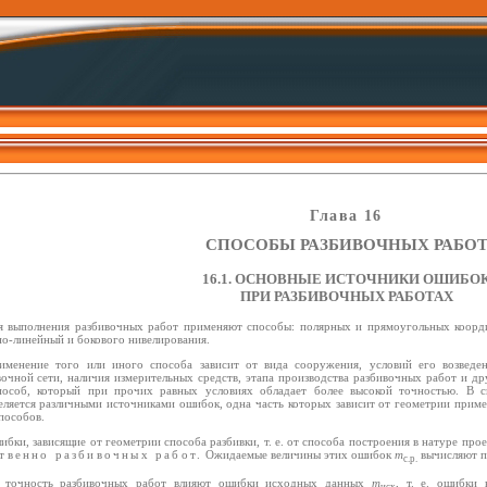
Глава 16
СПОСОБЫ РАЗБИВОЧНЫХ РАБО
16.1. ОСНОВНЫЕ ИСТОЧНИКИ ОШИБО
ПРИ РАЗБИВОЧНЫХ РАБОТАХ
я выполнения разбивочных работ применяют способы: полярных и прямоугольных координ
но-линейный и бокового нивелирования.
именение того или иного способа зависит от вида сооружения, условий его возведе
вочной сети, наличия измерительных средств, этапа производства разбивочных работ и др
пособ, который при прочих равных условиях обладает более высокой точностью. В с
еляется различными источниками ошибок, одна часть которых зависит от геометрии приме
пособов.
ибки, зависящие от геометрии способа разбивки, т. е. от способа построения в натуре про
твенно разбивочных работ.
Ожидаемые величины этих ошибок
m
вычисляют п
с.р.
 точность разбивочных работ влияют ошибки исходных данных
m
, т. е. ошибки