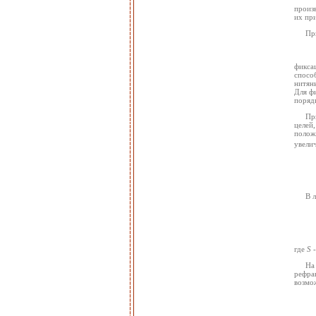
произ
их пр
Пр
фикса
спосо
нитяны
Для ф
порядк
Пр
целей
полож
увели
В 
где
S
-
На
рефра
возмо