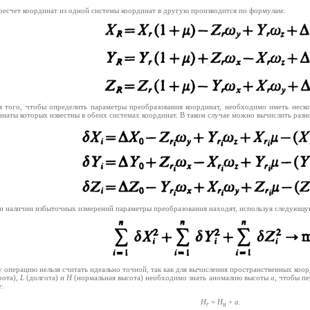
ресчет координат из одной системы координат в другую производится по формулам:
я того, чтобы определить параметры преобразования координат, необходимо иметь нескол
инаты которых известны в обеих системах координат. В таком случае можно вычислить раз
и наличии избыточных измерений параметры преобразования находят, используя следующ
у операцию нельзя считать идеально точной, так как для вычисления пространственных коо
ота),
L
(долгота) и
H
(нормальная высота) необходимо знать аномалию высоты
a
, чтобы п
:
H
=
H
+
a
.
r
н