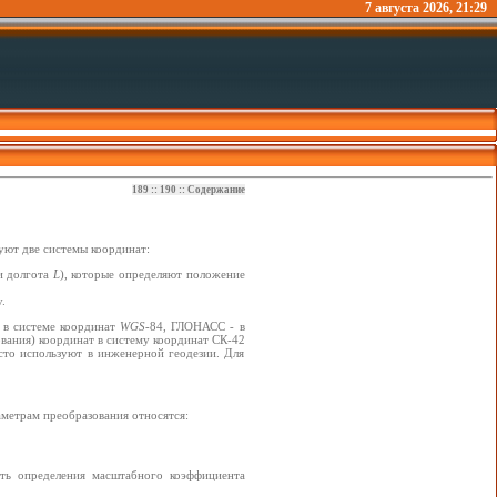
7 августа 2026, 21:29
189
::
190
::
Содержание
уют две системы координат:
 долгота
L
), которые определяют положение
.
 в системе координат
WGS
-84, ГЛОНАСС - в
ования) координат в систему координат СК-42
сто используют в инженерной геодезии. Для
метрам преобразования относятся:
ость определения масштабного коэффициента