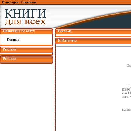
В закладки
|
Стартовая
Навигация по сайту
Реклама
Главная
Библиотека
Реклама
Реклама
Дл
Сп
ПЗ-90.
или С
того,
выпол