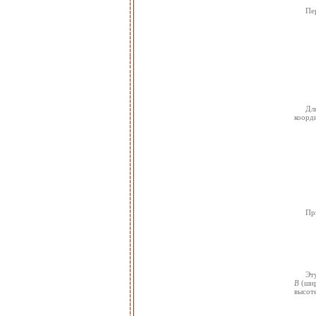
Пе
Дл
коорд
Пр
Эт
В
(шир
высоте