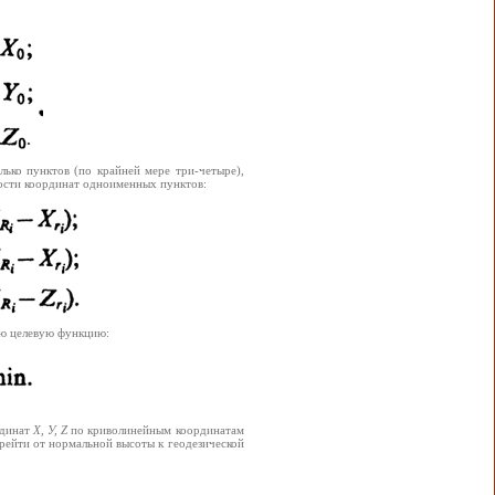
ько пунктов (по крайней мере три-четыре),
ности координат одноименных пунктов:
ую целевую функцию:
рдинат
X, У, Z
по криволинейным координатам
ерейти от нормальной высоты к геодезической