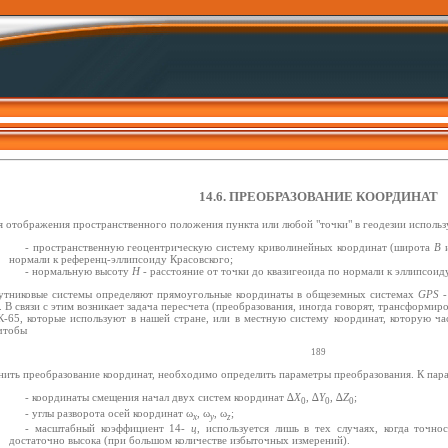
14.6. ПРЕОБРАЗОВАНИЕ КООРДИНАТ
я отображения пространственного положения пункта или любой "точки" в геодезии использ
- пространственную геоцентрическую систему криволинейных координат (широта
В
и
нормали к референц-эллипсоиду Красовского;
- нормальную высоту
Н
- расстояние от точки до квазигеоида по нормали к эллипсоиду
утниковые системы определяют прямоугольные координаты в общеземных системах
GPS
-
 В связи с этим возникает задача пересчета (преобразования, иногда говорят, трансформир
К-65, которые используют в нашей стране, или в местную систему координат, которую ча
 чтобы
189
нить преобразование координат, необходимо определить параметры преобразования. К пара
- координаты смещения начал двух систем координат ∆
X
, ∆
Y
, ∆
Z
;
0
0
0
- углы разворота осей координат ω
, ω
, ω
;
x
y
z
- масштабный коэффициент 14-
ц
, используется лишь в тех случаях, когда точн
достаточно высока (при большом количестве избыточных измерений).