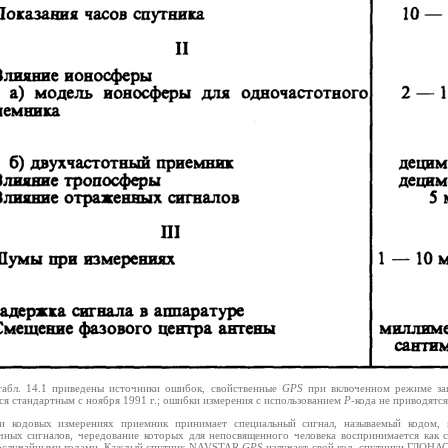
табл. 14.1 приведены источники ошибок, свойственные
GPS
при включенном режиме заш
ся стандартным с ноября 1991 г.; ошибки измерения с использованием
Р
-кода не приводятся
и кодовых измерениях приемник принимает специальный сигнал, называемый кодом, к
чных сигналов, чередование которых для непосвященного человека воспринимается как 
ослучайными кодами. Каждый спутник NAVSTAR
GPS
излучает свой код, спутники ГЛОНАС