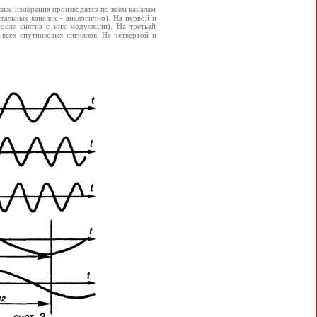
овые измерения производятся по всем каналам
тальных каналах - аналогично). На первой и
осле снятия с них модуляции). На третьей
 всех спутниковых сигналов. На четвертой и