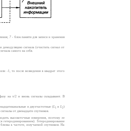
ления;
7
- блок памяти для записи и хранения
и демодуляцию сигнала (очистить сигнал от
игнала самого на себя.
ли -1, то после возведения в квадрат этого
фазу на π/2 и вновь сигналы складывают. В
енадцатиканальные и двухчастотные (
L
и
L
)
1
2
сигналы от двенадцати спутников.
водить высокоточные измерения, поэтому ее
ся гетеродинированием). Гетеродинирование
 близка к частоте, излучаемой спутником. На