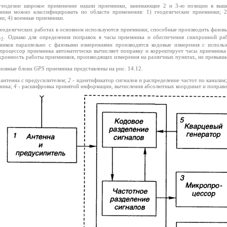
геодезии широкое применение нашли приемники, занимающие 2 и 3-ю позиции в выше
ники можно классифицировать по области применения: 1) геодезические приемники; 
ни; 4) военные приемники.
геодезических работах в основном используются приемники, способные производить фазов
L
. Однако для определения поправок в часы приемника и обеспечения синхронной р
2
ников параллельно с фазовыми измерениями производятся кодовые измерения с исполь
процессор приемника автоматически вычисляет поправку и корректирует часы приемника
хронность работы приемников, производящих измерения на различных пунктах, не превыша
новные блоки
GPS
приемника представлены на рис. 14.12.
 антенна с предусилителем;
2
- идентификатор сигналов и распределение частот по каналам
ника;
4
- расшифровка принятой информации, вычисления абсолютных координат и поправо