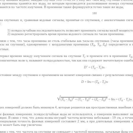
и приемника хранятся все коды, по которым производится распознавание номера спутн
знаются по частоте излучения. В приемнике также формируются точно такие же коды,
180
 на спутниках и, сравнивая кодовые сигналы, принятые со спутников, с аналогичными сиг
:
1) псевдослучайная последовательность позволяет принимать сигналы малой мощност
2) надежно регистрировать время приема кодового сигнала по часам приемника.
связи с тем, что часы приемника не столь стабильны как часы на спутниках (часы приемни
асы на спутнике), одновременно с координатами приемника (
Х
,
Y
,
Z
) определяется и
п
п
п
стных.
тервал времени между излучением сигнала на спутнике
Т
и приемом его в приемнике
Т
с
п
ромагнитных волн υ, называют псевдодальностью, так как она содержит значительную ошибк
D’
= (
T
-
T
)υ.
п
с
сстояние между спутником и приемником на момент измерения связано с результатами изм
D
+ δ
t
υ = (
T
-
T
)υ
п
с
√
2
2
2
(
X
-
X
)
+ (
Y
-
Y
)
+ (
Z
-
Z
)
+ δ
t
υ = (
T
-
T
)υ.
c
п
c
п
c
п
п
с
ких измерений должно быть минимум 4, которые решаются как пространственная линейная 
и фазовых измерениях псевдослучайные коды не используются, а измерения выполняют н
ции. В связи с тем, что длина волны несущей частоты величина небольшая - 19 см, а точно
тенциальная точность фазовых измерений составляет 2 мм, а при длительных измерениях з
ях может быть еще увеличена.
связи с тем, что частота на спутнике не совпадает с частотой приемника, начальные фазы эт