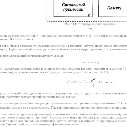
Рис. 14.12. Структурная схема приемника
177
нения фазовых измерений;
5
- стабильный кварцевый генератор;
6
- дисплей и панель управ
мации;
8
- блок питания.
я того, чтобы производить фазовые измерения на несущей частоте, необходимо произвест
ции). Одним из способов демодуляции сигнала является квадратирование, т. е. умножение с
ли модулированный сигнал представить в виде:
x
=
P
(
t
)sinω
t
,
t
) - амплитуда сигнала, которая в определенные моменты времени принимает значения +1 и
а амплитуда сигнала изменяться не будет, но частота удвоится (см. рис. 14.11).
2
P
2
2
2
x
=
P
(
t
)sin
ω
t
=
(1 – cos2ω
t
)
2
другом способе демодуляции сигнал разделяют на два, в одном из сигналов изменяют 
ьтате получают гармонический синусоидальный сигнал.
настоящее время наибольшее распространение получили приемники одночастотные (
L
) дв
1
енадцать каналов на каждую частоту. Такими приемниками можно одновременно принимать 
стота сигнала, принятая приемником, слишком высокая, чтобы на ней можно было произ
ают путем вычитания из принятой частоты генератора приемника (эта операция называет
одят в несколько этапов, но суммарная частота, которую вычитают из принятого сигнала,
енной разностной частоте производят фазовые измерения.