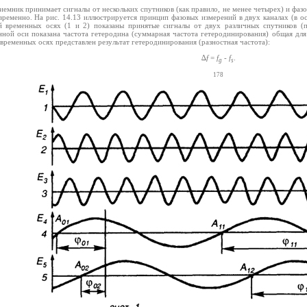
иемник принимает сигналы от нескольких спутников (как правило, не менее четырех) и фаз
временно. На рис. 14.13 иллюстрируется принцип фазовых измерений в двух каналах (в ос
й временных осях (1 и 2) показаны принятые сигналы от двух различных спутников (п
нной оси показана частота гетеродина (суммарная частота гетеродинирования) общая для
временных осях представлен результат гетеродинирования (разностная частота):
∆
f
=
f
-
f
.
g
s
178