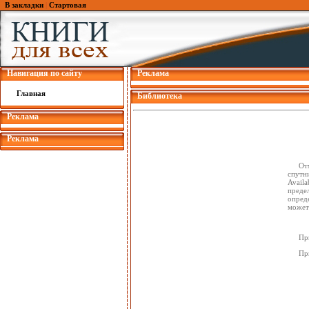
В закладки
|
Стартовая
Навигация по сайту
Реклама
Главная
Библиотека
Реклама
Реклама
От
спутни
Availa
преде
опред
может
Пр
Пр