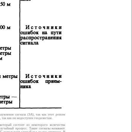
умления сигнала (
SA
), так как этот режим
, так как он недоступен геодезистам.
оторый состоит из некоторого количества
случайный процесс. Такие сигналы называют
С используют единый код на все спутники. В