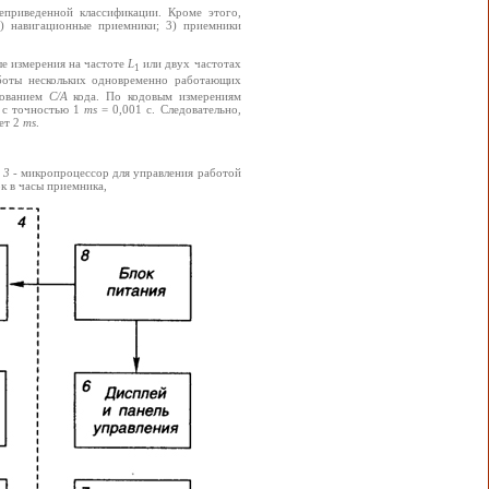
приведенной классификации. Кроме этого,
2) навигационные приемники; 3) приемники
ые измерения на частоте
L
или двух частотах
1
аботы нескольких одновременно работающих
зованием
С/А
кода. По кодовым измерениям
 с точностью 1
ms
= 0,001 с. Следовательно,
ет 2
ms
.
;
3
- микропроцессор для управления работой
к в часы приемника,