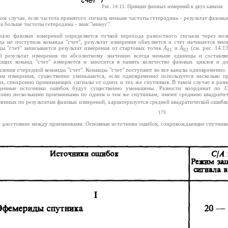
Рис. 14.13. Принцип фазовых измерений в двух каналах
том случае, если частота принятого сигнала меньше частоты гетеродина - результат фазовых
а больше частоты гетеродина - знак "минус".
чало фазовых измерений определяется точкой перехода разностного сигнала через ноль
да не поступила команда "счет", результат измерения обнуляется и счет начинается вно
ды "счет" записывается результат измерения от стартовых точек
А
и
А
(см. рис. 14.1
01
02
й результат измерения по абсолютному значению всегда меньше единицы и составля
ющих команд "счет" измеряется и заносится в память количество фазовых циклов и 
пления очередной команды "счет". Команды "счет" поступают во все каналы одновременно
ам измерения, существенно уменьшается, если одновременно используется несколько п
ах, синхронно принимающих сигналы от одних и тех же спутников. В таком случае в разн
денные источники ошибок будут существенно уменьшены. Разности координат по
С
онно несколькими приемниками по одним и тем же спутникам, имеют среднюю квадратиче
ленных по результатам фазовых измерений, характеризуется средней квадратической ошибко
179
 расстояние между приемниками. Основные источники ошибок, сопровождающие спутниковы