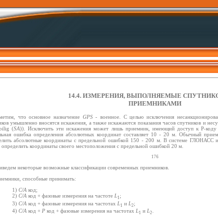
14.4. ИЗМЕРЕНИЯ, ВЫПОЛНЯЕМЫЕ СПУТНИ
ПРИЕМНИКАМИ
метим, что основное назначение
GPS
- военное. С целью исключения несанкционирова
ков умышленно вносятся искажения, а также искажаются показания часов спутников и несу
bilig (
SA
)). Исключить эти искажения может лишь приемник, имеющий доступ к Р-коду 
льная ошибка определения абсолютных координат составляет 10 - 20 м. Обычный прие
елить абсолютные координаты с предельной ошибкой 150 - 200 м. В системе ГЛОНАСС и
 определить координаты своего местоположения с предельной ошибкой 20 м.
176
иведем некоторые возможные классификации современных приемников.
иемники, способные принимать:
1)
С/А
код;
2)
С/А
код + фазовые измерения на частоте
L
;
1
3)
С/А
код + фазовые измерения на частотах
L
и
L
;
1
2
4)
С/А
код +
Р
код + фазовые измерения на частотах
L
и
L
.
1
2