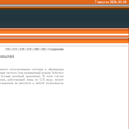
7 августа 2026, 01:10
176
::
177
::
178
::
179
::
180
::
181
::
Содержание
КОВЫМИ
нного использования системы в эфемериды
щая частота (так называемый режим Selective
(только военный приемник). В этом случае
мник, работающий лишь по С/А коду, может
скажения не вносятся и любой пользователь