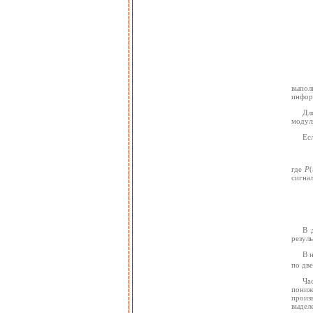
выпол
инфор
Дл
модуля
Ес
где
P
(
сигнал
В 
резул
В 
по дв
Ча
пониж
произв
выдел