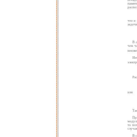
памят
распо
что и
задачи
В 
чем ч
неизве
Ин
элект
Ра
или
Та
Пр
модуля
то по
случа
В 