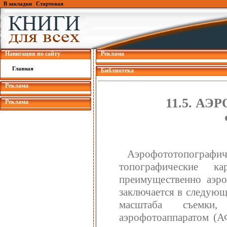
В закладки
|
Стартовая
Навигация по сайту
Реклама
Главная
Библиотека
Реклама
11.5. А
Реклама
Аэрофототопогра
топографические 
преимущественно аэро
заключается в следующ
масштаба съемки,
аэрофотоаппаратом (А