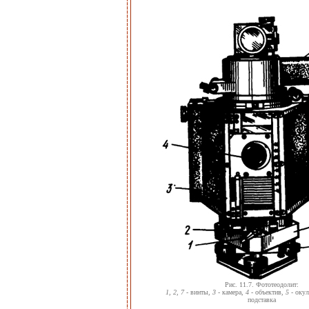
Рис. 11.7. Фототеодолит:
1, 2, 7
- винты,
3
- камера,
4
- объектив,
5
- окул
подставка