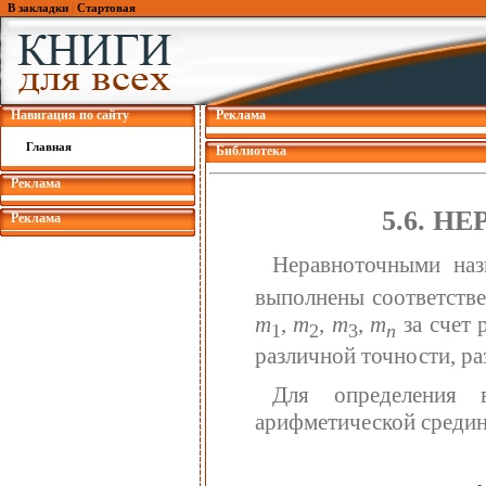
В закладки
|
Стартовая
Навигация по сайту
Реклама
Главная
Библиотека
Реклама
5.6. 
Реклама
Неравноточными на
выполнены соответств
m
,
m
,
m
,
m
за счет 
1
2
3
n
различной точности, раз
Для определения 
арифметической среди