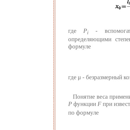
где
Р
- вспомогате
i
определяющими степе
формуле
где μ - безразмерный к
Понятие веса примен
Р
функции
F
при извест
по формуле