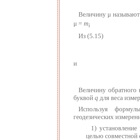
Величину μ называют
μ =
m
i
Из (5.15)
и
Величину обратного 
буквой
q
для веса изме
Используя формулы
геодезических измерен
1) установление
целью совместной 