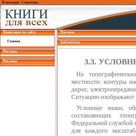
В закладки
|
Стартовая
Навигация по сайту
Реклама
Главная
Библиотека
Реклама
3.3. УСЛОВ
Реклама
На топографически
местности: контуры на
дорог, электропередач
Ситуацию изображают 
Условные знаки, об
составляющих топо
Федеральной службой г
для каждого масштаб