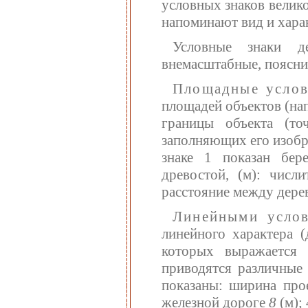
условных знаков велико
напоминают вид и хара
Условные знаки д
внемасштабные, поясни
Площадные услов
площадей объектов (напр
границы объекта (т
заполняющих его изобр
знаке 1 показан бер
древостой, (м): числи
расстояние между дере
Линейными усло
линейного характера (
которых выражается
приводятся различные 
показаны: ширина прое
железной дороге
8
(м); 