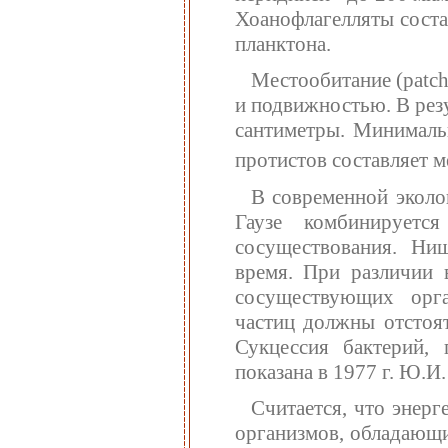
Хоанофлагелляты сост
планктона.
Местообитание (patch
и подвижностью. В рез
сантиметры. Минималь
протистов составляет м
В современной эколо
Гаузе комбинирует
сосуществования. Ниш
время. При различии 
сосуществующих орга
частиц должны отстоят
Сукцессия бактерий,
показана в 1977 г. Ю.И
Считается, что энерг
организмов, обладающи