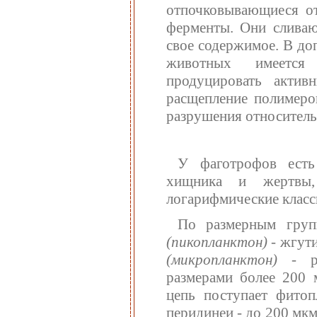
отпочковывающиеся от
ферменты. Они сливаю
свое содержимое. В до
животных имеется 
продуцировать актив
расщепление полимеро
разрушения относитель
У фаготрофов есть
хищника и жертвы,
логарифмические класс
По размерным груп
(пикопланктон)
- жгут
(микропланктон)
- ра
размерами более 200
цепь поступает фитоп
перидинеи - до 200 мкм