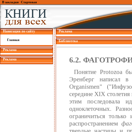
В закладки
|
Стартовая
Навигация по сайту
Реклама
Главная
Библиотека
Реклама
6.2. ФАГОТРОФ
Реклама
Понятие Protozoa бы
Эренберг написал в 1
Organismen" ("Инфуз
середине XIX столетия
этим последовала и
одноклеточных. Разно
ограничиться только 
распространением
фаг
твердые частицы и пр