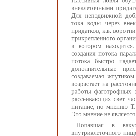
Пассивная ловля обус
внеклеточными придатк
Для неподвижной добы
тока воды через внек
придатков, как воротн
прикрепленного организ
в котором находится
создания потока парал
потока быстро падае
дополнительные прис
создаваемая жгутиком
возрастает на расстоя
работы фаготрофных ф
рассеивающих свет ча
питание, по мнению Т.
Это мнение не являетс
Попавшая в ваку
внутриклеточного пищ