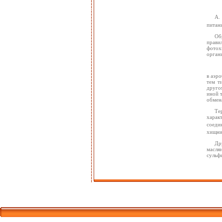
А.
питани
Об
прави
фотох
орган
в аэр
тем т
друго
иной 
обмен
Те
харак
соеди
хищни
Др
масля
сульф