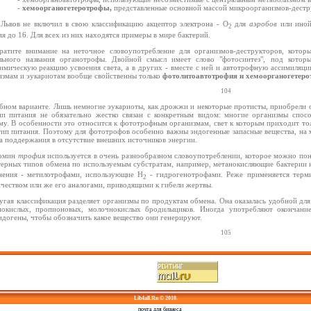
-
хемоорганогетеротрофы,
представленные основной массой микроорганизмов-дестр
 Львов не включил в свою классификацию акцептор электрона - O
для
аэробов
или ино
2
я до 16. Для всех из них находятся примеры в мире бактерий.
ратите внимание на неточное словоупотребление для организмов-деструкторов, кото
льного названия органотрофы. Двойной смысл имеет слово "фотосинтез", под кото
имическую реакцию усвоения света, а в других - вместе с ней и автотрофную ассимиляци
измам и эукариотам вообще свойственны только
фотолитоавтотрофия и хемоорганогетеро
104
обном варианте. Лишь немногие эукариоты, как дрожжи и некоторые протисты, приобрели 
ип питания не обязательно жестко связан с конкретным видом: многие организмы спос
му. В особенности это относится к фототрофным организмам, свет к которым приходит то
тип питания. Поэтому для фототрофов особенно важны эндогенные запасные вещества, на 
а поддержания в отсутствие внешних источников энергии.
рмин
трофия
используется в очень разнообразном словоупотреблении, которое можно понят
терных типов обмена по используемым субстратам, например, метанокисляющие бактерии 
нения - метилотрофами, использующие Н
- гидрогенотрофами. Реже применяется тер
2
чеством или же его аналогами, приводящими к гибели жертвы.
угая классификация разделяет организмы по продуктам обмена. Она оказалась удобной для
нокислых, пропионовых, молочнокислых бродилыциков. Иногда употребляют окончание
идогены, чтобы обозначить какое вещество они генерируют.
105
Lib4all.Ru © 2010
.
Корпоративная
почта для бизнеса
Tendence.ru