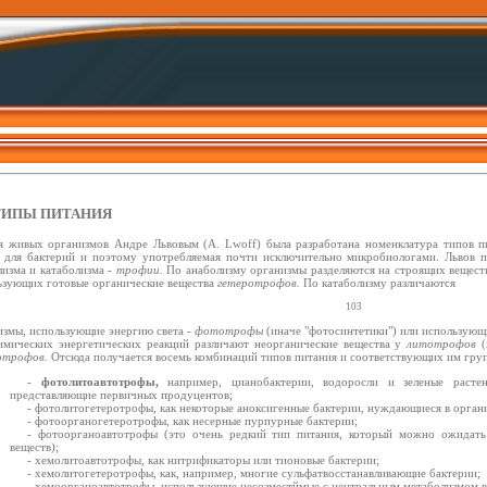
. ТИПЫ ПИТАНИЯ
я живых организмов Андре Львовым (A. Lwoff) была разработана номенклатура типов п
о для бактерий и поэтому употребляемая почти исключительно микробиологами. Львов 
лизма и катаболизма -
трофии.
По анаболизму организмы разделяются на строящих веществ
ьзующих готовые органические вещества
гетеротрофов.
По катаболизму различаются
103
измы, использующие энергию света -
фототрофы
(иначе "фотосинтетики") или использую
имических энергетических реакций различают неорганические вещества у
литотрофов
(
отрофов.
Отсюда получается восемь комбинаций типов питания и соответствующих им груп
-
фотолитоавтотрофы,
например, цианобактерии, водоросли и зеленые расте
представляющие первичных продуцентов;
- фотолитогетеротрофы, как некоторые аноксигенные бактерии, нуждающиеся в органи
- фотоорганогетеротрофы, как несерные пурпурные бактерии;
- фотоорганоавтотрофы (это очень редкий тип питания, который можно ожидать
веществ);
- хемолитоавтотрофы, как нитрификаторы или тионовые бактерии;
- хемолитогетеротрофы, как, например, многие сульфатвосстанавливающие бактерии;
- хемоорганоавтотрофы, использующие несозместймые с центральным метаболизмом в