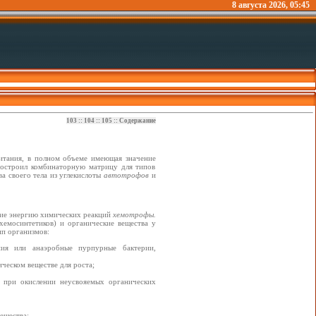
8 августа 2026, 05:45
103
::
104
::
105
::
Содержание
итания, в полном объеме имеющая значение
построил комбинаторную матрицу для типов
а своего тела из углекислоты
автотрофов
и
щие энергию химических реакций
хемотрофы.
хемосинтетиков) и органические вещества у
п организмов:
ния или анаэробные пурпурные бактерии,
ческом веществе для роста;
 при окислении неусвояемых органических
ещества;