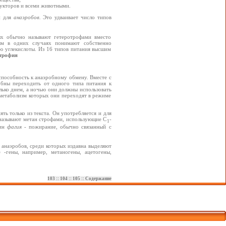
укторов и всеми животными.
й для
анаэробов.
Это удваивает число типов
рых обычно называют гетеротрофами вместо
рым в одних случаях понимают собственно
ю углекислоты. Из 16 типов питания высшим
трофия
способность к анаэробному обмену. Вместе с
обны переходить от одного типа питания к
лько днем, а ночью они должны использовать
метаболизм которых они переходят в режиме
ь только из текста. Он употребляется и для
называют метан строфами, использующие С
-
1
мин
фагия
- пожирание, обычно связанный с
 анаэробов, среди которых издавна выделяют
 -гены, например, метаногены, ацетогены,
103
::
104
::
105
::
Содержание