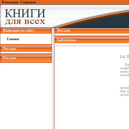
В закладки
|
Стартовая
Навигация по сайту
Реклама
Главная
Библиотека
Реклама
2.1
Реклама
Дл
тольк
анабо
испол
орган
Для х
орган