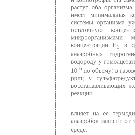
растут оба организма,
имеет минимальная ко
системы организма уж
остаточную концен
микроорганизмами м
концентрации Н
в ср
2
анаэробных гидроге
водороду у гомоацетатн
-6
10
по объему) в газов
ppm; у сульфатредук
восстанавливающих же
реакции
влияет на ее термод
анаэробов зависит от 
среде.