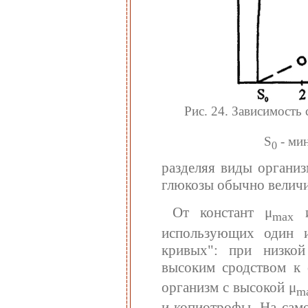
Рис. 24. Зависимость
S
- ми
0
разделяя виды организ
глюкозы обычно велич
От констант μ
mах
использующих один и
кривых": при низкой
высоким сродством к
организм с высокой μ
m
и копиотрофы. На само