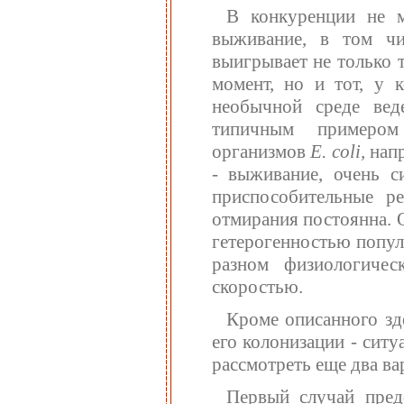
В конкуренции не м
выживание, в том чи
выигрывает не только 
момент, но и тот, у 
необычной среде вед
типичным примером
организмов
Е. coli,
напр
- выживание, очень с
приспособительные ре
отмирания постоянна. О
гетерогенностью попул
разном физиологичес
скоростью.
Кроме описанного зд
его колонизации - ситу
рассмотреть еще два ва
Первый случай предс