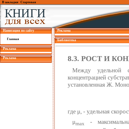
В закладки
|
Стартовая
Навигация по сайту
Реклама
Главная
Библиотека
Реклама
8.3. РОСТ И К
Реклама
Между удельной 
концентрацией субстрат
установленная Ж. Моно
где μ, - удельная скорос
μ
- максимальна
mах