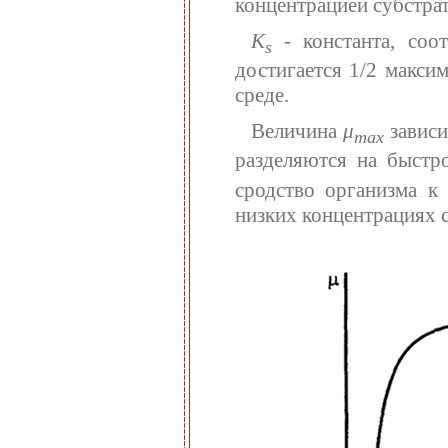
концентрацией субстрат
К
- константа, соот
s
достигается 1/2 макси
среде.
Величина
μ
зависи
max
разделяются на быстр
сродство организма к 
низких концентрациях с