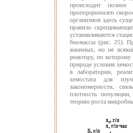
происходит полное
пропорционален скорос
организмов здесь суще
правило скрещивающих
устанавливаются стаци
биомассы (рис. 25). 
жвачных, но не всяки
реактору, по которому
природе условия хемос
в лаборатории, реал
хемостата для изу
закономерности, связ
плотность популяции,
теорию роста микробны