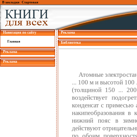
В закладки
|
Стартовая
Навигация по сайту
Реклама
Главная
Библиотека
Реклама
Реклама
Атомные электростан
... 100 м и высотой 10
(толщиной 150 ... 20
воздействует подогр
конденсат с примесью 
накипеобразования в к
нижний пояс в зимн
действуют отрицательн
по обоим поверхностя