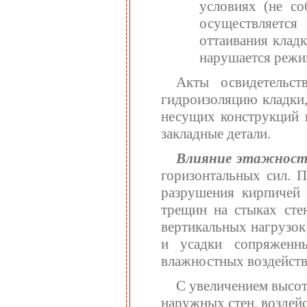
условиях (не со
осуществляетс
оттаивания клад
нарушается режим
Акты освидетельст
гидроизоляцию кладки
несущих конструкций н
закладные детали.
Влияние этажност
горизонтальных сил. 
разрушения кирпичей 
трещин на стыках сте
вертикальных нагрузок
и усадки сопряженн
влажностных воздейств
С увеличением высот
наружных стен, воздейс