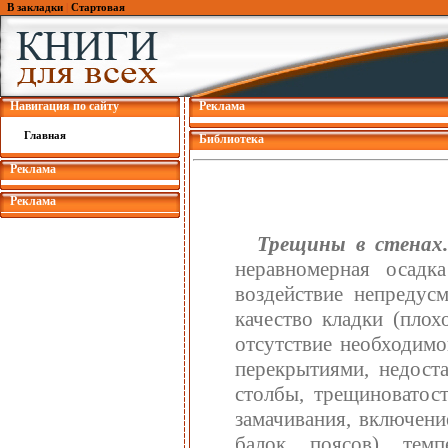
В закладки
|
Стартовая
Навигация по сайту
Реклама
Главная
Библиотека
Реклама
Реклама
Трещины в стенах
неравномерная осадка
воздействие непредус
качество кладки (плох
отсутствие необходимо
перекрытиями, недост
столбы, трещиноватост
замачивания, включени
балок, поясов), тем