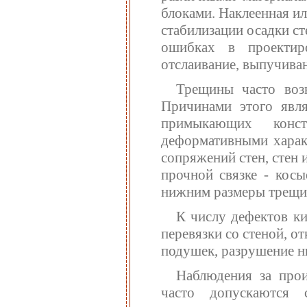
блоками. Наклеенная и
стабилизации осадки сте
ошибках в проектир
отслаивание, выпучиван
Трещины часто возн
Причинами этого явл
примыкающих конст
деформативными характ
сопряжений стен, стен 
прочной связке - кос
нижним размеры трещи
К числу дефектов ки
перевязки со стеной, о
подушек, разрушение н
Наблюдения за прои
часто допускаются 