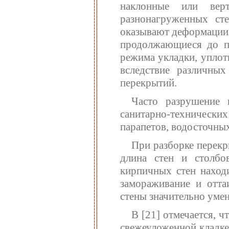
наклонные или вер
разнонагруженных ст
оказывают деформации 
продолжающиеся до пя
режима укладки, уплот
вследствие различны
перекрытий.
Часто разрушение 
санитарно-технически
парапетов, водосточных
При разборке перекры
длина стен и столбо
кирпичных стен наход
замораживание и отта
стены значительно уме
В [21] отмечается, ч
свежеуложенной кладке