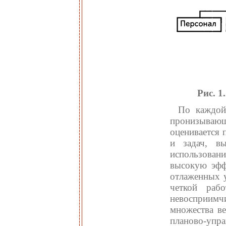
Рис. 1
По каждой
пронизывающа
оценивается 
и задач, в
использован
высокую эфф
отлаженных у
четкой раб
невосприимч
множества ве
планово-упра