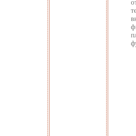
о
т
в
ф
п
ф