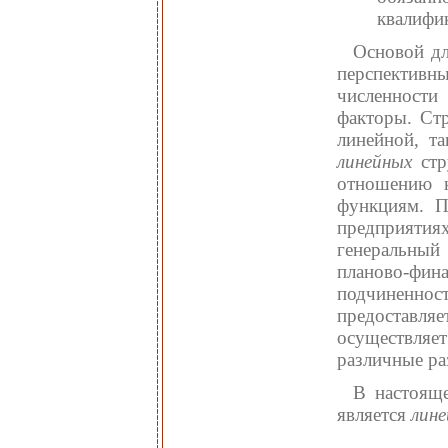
квалифи
Основой дл
перспективн
численности
факторы. Ст
линейной, т
линейных
ст
отношению 
функциям. П
предприяти
генеральный 
планово-фи
подчиненно
предоставляе
осуществляет
различные ра
В настояще
является
лин