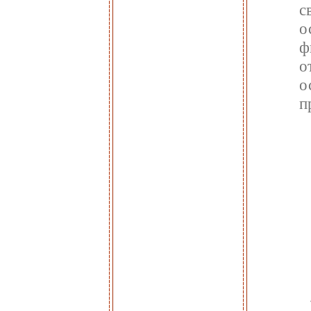
с
о
ф
о
о
п