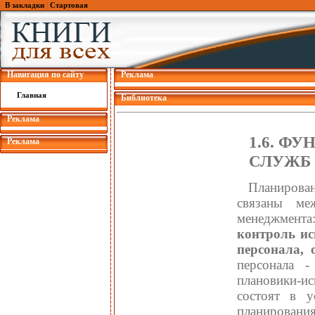
В закладки
|
Стартовая
Навигация по сайту
Реклама
Главная
Библиотека
Реклама
1.6. Ф
Реклама
СЛУЖБ
Планирова
связаны м
менеджмент
контроль ис
персонала, 
персонала -
плановики-и
состоят в у
планировани