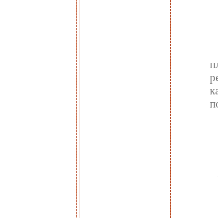
п
р
к
п