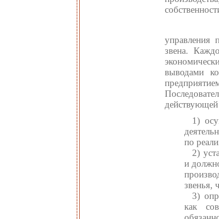
собственност
управления 
звена. Кажд
экономически
выводами ко
предприят
Последоват
действующей 
1) ос
деятель
по реали
2) уст
и должно
произво
звенья, 
3) оп
как сов
обязанн