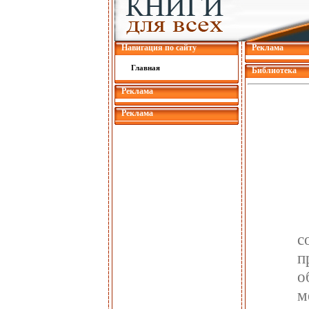
Навигация по сайту
Реклама
Главная
Библиотека
Реклама
Реклама
с
п
о
м