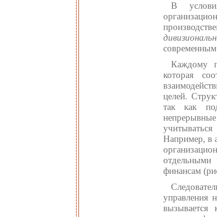
В услови
организацио
производстве
дивизиональ
современным 
Каждому п
которая соо
взаимодейст
целей. Струк
так как по
непрерывные
учитываться 
Например, в 
организацио
отдельными 
финансам (рис
Следовател
управления 
вызывается 