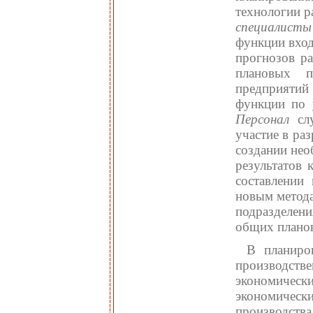
технологии р
специалист
функции вход
прогнозов ра
плановых 
предприятий
функции по 
Персонал
сл
участие в ра
создании нео
результатов 
составлении
новым метода
подразделен
общих планов
В планиро
производстве
экономичес
экономическ
производст