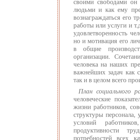
своими свободами он 
людьми и как ему пред
вознаграждаться его т
работы или услуги и т.
удовлетворенность чел
но и мотивация его ли
в общие производст
организации. Сочета
человека на наших пр
важнейших задач как с
так и в целом всего пр
План социального 
человеческие показат
жизни работников, сов
структуры персонала,
условий работнико
продуктивности тру
потребностей всех ка