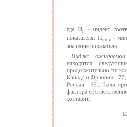
где И
- индекс соотв
i
показателя; П
- мин
miп
значение показателя.
Индекс ожидаемо
находится следующ
продолжительности жизн
Канада и Франция - 77,
Россия - 65), были пр
фактора соответственно
составит:
И