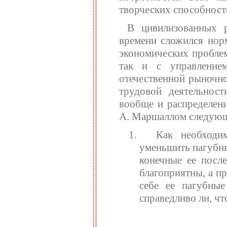
творческих способносте
В цивилизованных р
времени сложился нор
экономических проблем
так и с управлением
отечественной рыночн
трудовой деятельност
вообще и распределен
А. Маршаллом следующи
Как необходи
уменьшить пагубны
конечные ее посл
благоприятны, а п
себе ее пагубные
справедливо ли, чт