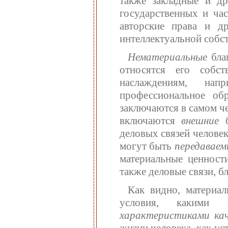
также закладные и др
государственных и ча
авторские права и д
интеллектуальной собс
Нематериальные
бла
относятся его собс
наслаждениям, нап
профессиональное об
заключаются в самом ч
включаются
внешние
деловых связей человек
могут быть
передавае
материальные ценности
также деловые связи, б
Как видно, материал
условия, какими р
характеристиками ка