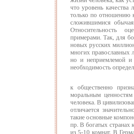
жизни человека, как ус
что уровень качества 
только по отношению к
сложившимися обычаям
Относительность оц
примерами. Так, для б
новых русских миллион
многих православных л
но и неприемлемой и 
необходимость опреде
к общественно призн
моральным ценностям
человека. В цивилизов
отличается значитель
такие основные компоне
пр. В богатых странах
из 5-10 комнат. В Гер