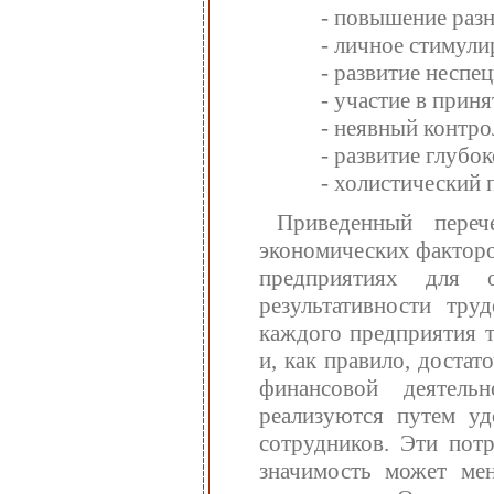
- повышение раз
- личное стимули
- развитие неспе
- участие в прин
- неявный контро
- развитие глубо
- холистический п
Приведенный пере
экономических факторо
предприятиях для 
результативности тр
каждого предприятия т
и, как правило, доста
финансовой деятел
реализуются путем уд
сотрудников. Эти потр
значимость может ме