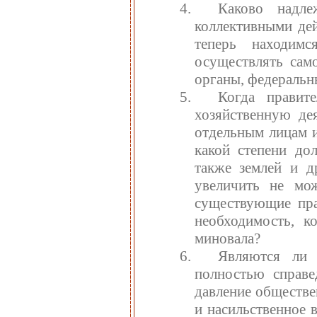
Каково надл
коллективными дей
теперь находим
осуществлять само
органы, федеральн
Когда правит
хозяйственную де
отдельным лицам и
какой степени до
также землей и д
увеличить не мож
существующие пра
необходимость, к
миновала?
Являются ли 
полностью справе
давление обществе
и насильственное 