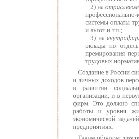
2) на
отраслево
профессионально
системы оплаты тр
и льгот и т.п.;
3) на
внутрифи
оклады по отдель
премирования перс
трудовых норматив
Создание в России си
и личных доходов перс
в развитии социаль
организации, и в перв
фирм. Это должно спо
работы и уровня жиз
экономической задаче
предприятиях.
Таким образом,
труд