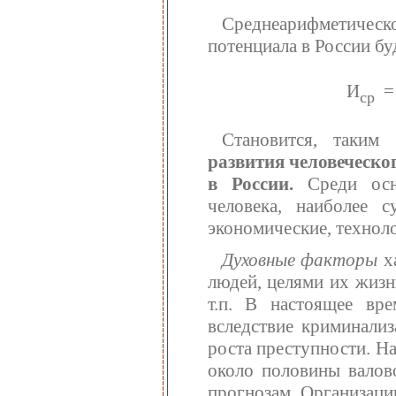
Среднеарифметичес
потенциала в России бу
И
ср
Становится, таким
развития человеческо
в России.
Среди ос
человека, наиболее с
экономические, техноло
Духовные факторы
х
людей, целями их жизн
т.п. В настоящее вр
вследствие криминали
роста преступности. Н
около половины валово
прогнозам Организац