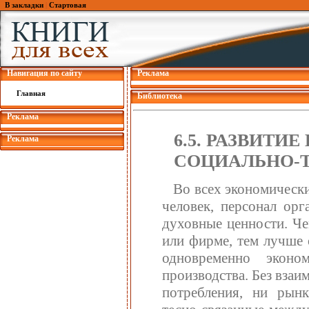
В закладки
|
Стартовая
Навигация по сайту
Реклама
Главная
Библиотека
Реклама
6.5. РАЗВИТИ
Реклама
СОЦИАЛЬНО-
Во всех экономически
человек, персонал орг
духовные ценности. Че
или фирме, тем лучше 
одновременно экон
производства. Без взаи
потребления, ни рынк