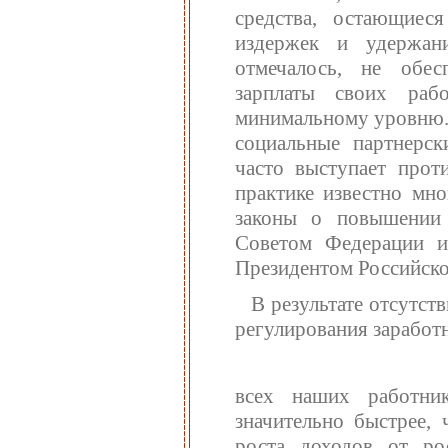
средства, остающиес
издержек и удержан
отмечалось, не обес
зарплаты своих раб
минимальному уровню. 
социальные партнерск
часто выступает прот
практике известно мно
законы о повышении 
Советом Федерации и
Президентом Российско
В результате отсутст
регулирования заработн
всех наших работни
значительно быстрее, 
роста доходов от ро