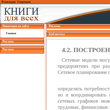
В закладки
|
Стартовая
Навигация по сайту
Реклама
Главная
Библиотека
Реклама
4.2. ПОСТРО
Реклама
Сетевые модели могу
предприятиях при раз
Сетевое планирование п
определять потребност
но и координировать
сетевых графиков мож
трудовые, финансовые 