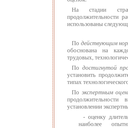
На стадии страт
продолжительности ра
использованы следующ
По
действующим но
обоснована на кажд
трудовых, технологиче
По
достигнутой пр
установить продолжит
типах технологическог
По
экспертным оце
продолжительности 
установлении экспертн
- оценку длител
наиболее опытн